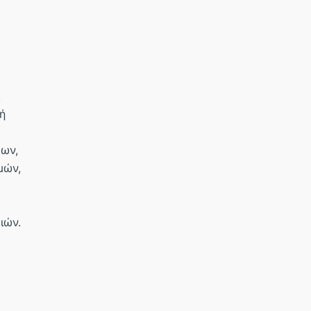
,
ή
εων,
μών,
ιών.