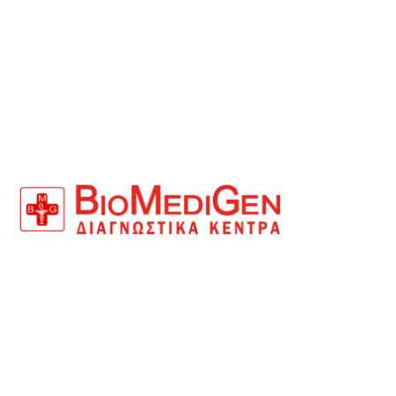
ΑΡ.ΓΕΜΗ: 124416727000
Τα Διαγνωστικά Κέντρα BioMediGen αποτελούν
πρότυπο φορέα παροχής ιατρικών υπηρεσιών και
σύγχρονων εργαστηρίων Βιοπαθολογίας και
Μικροβιολογίας, μοριακής Βιολογίας και
Κυτταρογεννετικής, Ανδρικής και Γυναικείας
Υπογονιμότητας καθώς επίσης και εξειδικευμένων