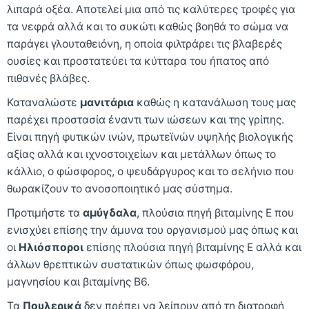
λιπαρά οξέα. Αποτελεί μια από τις καλύτερες τροφές για
τα νεφρά αλλά και το συκώτι καθώς βοηθά το σώμα να
παράγει γλουταθειόνη, η οποία φιλτράρει τις βλαβερές
ουσίες και προστατεύει τα κύτταρα του ήπατος από
πιθανές βλάβες.
Καταναλώστε
μανιτάρια
καθώς η κατανάλωση τους μας
παρέχει προστασία έναντι των ιώσεων και της γρίπης.
Είναι πηγή φυτικών ινών, πρωτεϊνών υψηλής βιολογικής
αξίας αλλά και ιχνοστοιχείων και μετάλλων όπως το
κάλλιο, ο φώσφορος, ο ψευδάργυρος και το σελήνιο που
θωρακίζουν το ανοσοποιητικό μας σύστημα.
Προτιμήστε τα
αμύγδαλα
, πλούσια πηγή βιταμίνης Ε που
ενισχύει επίσης την άμυνα του οργανισμού μας όπως και
οι
Ηλιόσποροι
επίσης πλούσια πηγή βιταμίνης Ε αλλά και
άλλων θρεπτικών συστατικών όπως φωσφόρου,
μαγνησίου και βιταμίνης Β6.
Τα
Πουλερικά
δεν πρέπει να λείπουν από τη διατροφή