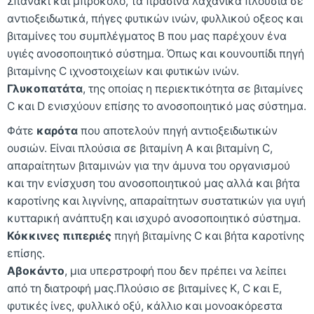
Σπανάκι και μπρόκολο, τα πράσινα λαχανικά πλούσια σε
αντιοξειδωτικά, πήγες φυτικών ινών, φυλλικού οξεος και
βιταμίνες του συμπλέγματος Β που μας παρέχουν ένα
υγιές ανοσοποιητικό σύστημα. Όπως και κουνουπίδι πηγή
βιταμίνης C ιχνοστοιχείων και φυτικών ινών.
Γλυκοπατάτα
, της οποίας η περιεκτικότητα σε βιταμίνες
C και D ενισχύουν επίσης το ανοσοποιητικό μας σύστημα.
Φάτε
καρότα
που αποτελούν πηγή αντιοξειδωτικών
ουσιών. Είναι πλούσια σε βιταμίνη Α και βιταμίνη C,
απαραίτητων βιταμινών για την άμυνα του οργανισμού
και την ενίσχυση του ανοσοποιητικού μας αλλά και βήτα
καροτίνης και λιγνίνης, απαραίτητων συστατικών για υγιή
κυτταρική ανάπτυξη και ισχυρό ανοσοποιητικό σύστημα.
Κόκκινες πιπεριές
πηγή βιταμίνης C και βήτα καροτίνης
επίσης.
Αβοκάντο
, μια υπερστροφή που δεν πρέπει να λείπει
από τη διατροφή μας.Πλούσιο σε βιταμίνες Κ, C και Ε,
φυτικές ίνες, φυλλικό οξύ, κάλλιο και μονοακόρεστα