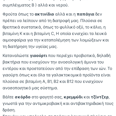
συμπλέγματος Β ) αλλά και νερού.
Φρούτα όπως το
ακτινίδιο
αλλά και η
παπάγια
δεν
πρέπει να λείπουν από τη διατροφή μας. Πλούσια σε
θρεπτικά συστατικά, όπως το φυλλικό οξύ, το κάλιο, η
βιταμίνη Κ και η βιταμίνη C, Η οποία ενισχύει τα λευκά
αιμοσφαίρια για την καταπολέμηση των λοιμώξεων και
τη διατήρηση την υγείας μας.
Καταναλώστε
γιαούρτι
που περιέχει προβιοτικά, δηλαδή
βακτήρια που ενισχύουν την ανοσολογική άμυνα του
εντέρου και προστατεύουν από την επίδραση των ιών. Το
γιαούρτι όπως και όλα τα γαλακτοκομικά προϊόντα είναι
πλούσια σε βιταμίνη Α, Β1, Β2 και Β12 που ενισχύουν
ανοσοποιητικό μας σύστημα.
Βάλτε
σκόρδο
στο φαγητό σας,
κρεμμύδι
και
τζίντζερ
,
γνωστά για την αντιμικροβιακή και αντιβακτηριδιακή τους
δράση.