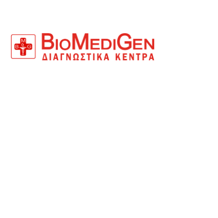
ΑΡ.ΓΕΜΗ: 124416727000
Τα Διαγνωστικά Κέντρα BioMediGen αποτελούν
πρότυπο φορέα παροχής ιατρικών υπηρεσιών και
σύγχρονων εργαστηρίων Βιοπαθολογίας και
Μικροβιολογίας, μοριακής Βιολογίας και
Κυτταρογεννετικής, Ανδρικής και Γυναικείας
Υπογονιμότητας καθώς επίσης και εξειδικευμένων
Απεικονιστικών τμημάτων.